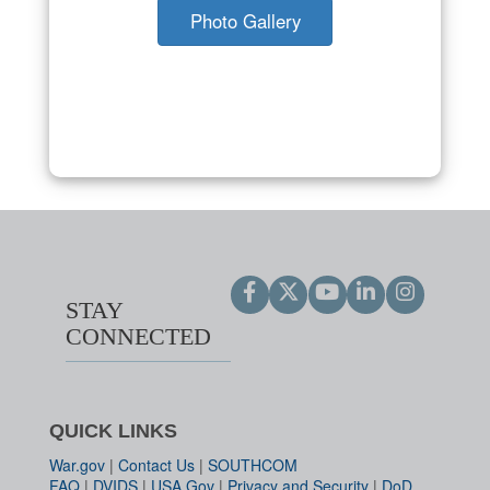
Photo Gallery
STAY
CONNECTED
QUICK LINKS
War.gov
|
Contact Us
|
SOUTHCOM
FAQ
|
DVIDS
|
USA.Gov
|
Privacy and Security
|
DoD